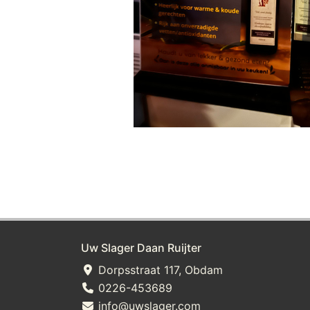
Uw Slager Daan Ruijter
Dorpsstraat 117, Obdam
0226-453689
info@uwslager.com