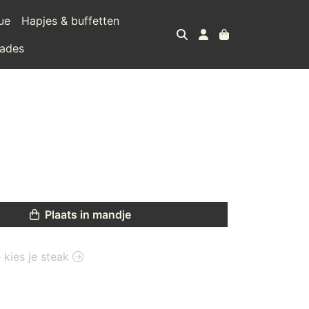
ue
Hapjes & buffetten
lades
Plaats in mandje
e kies je steak