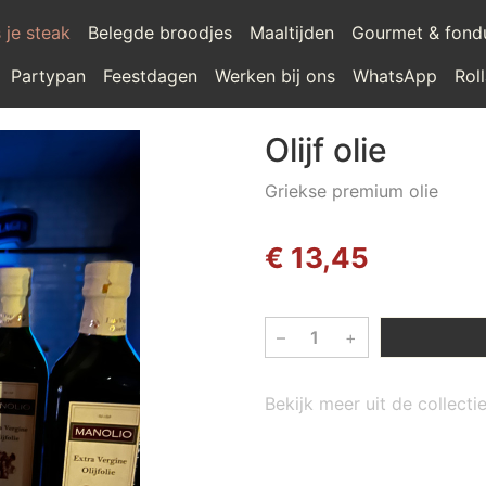
 je steak
Belegde broodjes
Maaltijden
Gourmet & fond
Partypan
Feestdagen
Werken bij ons
WhatsApp
Rol
Olijf olie
Griekse premium olie
€ 13,45
–
+
Bekijk meer uit de collecti