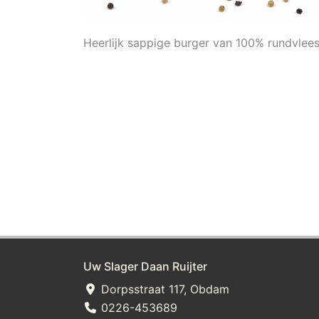
Heerlijk sappige burger van 100% rundvlees
Uw Slager Daan Ruijter
Dorpsstraat 117, Obdam
0226-453689