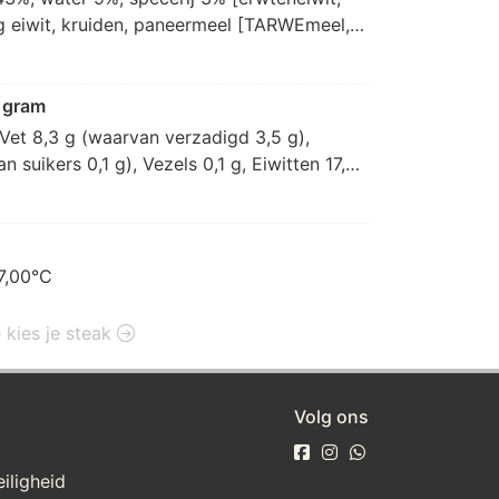
g eiwit, kruiden, paneermeel [TARWEmeel, 
tconcentraat, zout, antioxidant: E300, 
dikkingsmiddel: E412, voedingszuur: E330], 
 conserveermiddel: E262], vloeibare 
 gram
Vet 8,3 g (waarvan verzadigd 3,5 g), 
suikers 0,1 g), Vezels 0,1 g, Eiwitten 17,2 
7,00°C
e kies je steak
Volg ons
iligheid