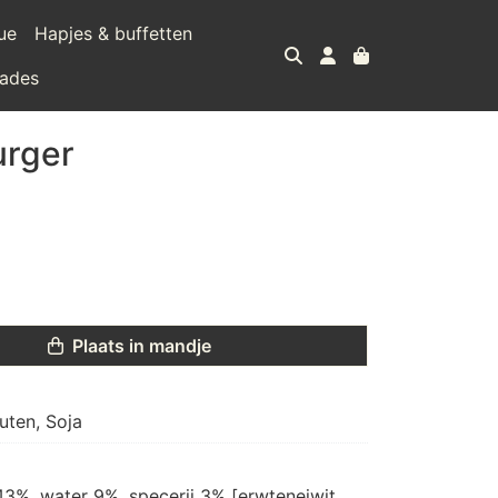
ue
Hapjes & buffetten
lades
urger
Plaats in mandje
uten, Soja
3%, water 9%, specerij 3% [erwteneiwit, 