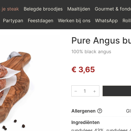
 je steak
Belegde broodjes
Maaltijden
Gourmet & fond
Partypan
Feestdagen
Werken bij ons
WhatsApp
Rol
Pure Angus b
100% black angus
€ 3,65
–
+
Allergenen
Gl
Ingrediënten
rundvlees 43%, rundvlees 4