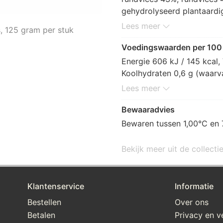
gehydrolyseerd plantaardi
GLUTEN], paprika, SOJAeiwi
Lees meer
, 125 gram per stuk
smaakversterker: E621, ver
lactaat [antioxidant: E325,
Voedingswaarden per 100
paprika
Energie 606 kJ / 145 kcal, 
Koolhydraten 0,6 g (waarvan 
g, Zout 0,9 g.
Lees meer
Bewaaradvies
Bewaren tussen 1,00°C en 
Bekijk meer uit de collecti
Klantenservice
Informatie
Bestellen
Over ons
Betalen
Privacy en ve