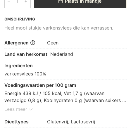
–
+
Plaats in mandje
OMSCHRIJVING
Heel mooi stukje varkensvlees die kan verrassen.
Allergenen
Geen
Land van herkomst
Nederland
Ingrediënten
varkensvlees 100%
Voedingswaarden per 100 gram
Energie 439 kJ / 105 kcal, Vet 1,7 g (waarvan 
verzadigd 0,8 g), Koolhydraten 0 g (waarvan suikers 0 
g), Vezels 0 g, Eiwitten 22,4 g, Zout 0 g.
Lees meer
Dieettypes
Glutenvrij, Lactosevrij