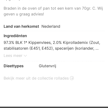
Braden in de oven of pan tot een kern van 70gr. C. Wij
geven u graag advies!
Land van herkomst
Nederland
Ingrediënten
97.3% BLK 1* Kippenvlees, 2.0% Kiprollademix (Zout, 
stabilisatoren (E451, E452), specerijen (koriander, 
peper, foelie, fenegriek,

Lees meer
nootmuskaat, paprikapoeder, chillies, kurkuma, 
gember, piment, kruidnagel, selderijzaad, kardemom, 
Dieettypes
Glutenvrij
karwijzaad), natuurlijk aroma,

glucosestroop, gistextract, zoethoutpoeder, kruid 
Bekijk meer uit de collectie rollades
(laurier), raapzaadolie, anti klontermiddel (E551)), 
grillkruiden, bevat

MOSTERDZAAD, SELDERIJ, smaakversterker E621 
(glutamaat), MELKSUIKER, SOJA, 
KNOLSELDERIJpoeder.