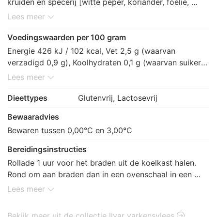
kruiden en specerij [witte peper, koriander, foelie, 
gemberpoeder, nootmuskaat, kurkuma], palmolie, 
Lees meer
zout]
Voedingswaarden per 100 gram
Energie 426 kJ / 102 kcal, Vet 2,5 g (waarvan 
verzadigd 0,9 g), Koolhydraten 0,1 g (waarvan suikers 
0 g), Vezels 0,1 g, Eiwitten 20,3 g, Zout 0,4 g.
Lees meer
Dieettypes
Glutenvrij, Lactosevrij
Bewaaradvies
Bewaren tussen 0,00°C en 3,00°C
Bereidingsinstructies
Rollade 1 uur voor het braden uit de koelkast halen. 
Rond om aan braden dan in een ovenschaal in een 
voor verwarmde oven van 140 graden . Bereidingstijd 
Lees meer
is sterk afhankelijk van de grote van uw rollade.
Bekijk meer uit de collectie livar varkensvlees