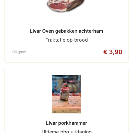
Livar Oven gebakken achterham
Traktatie op brood
€ 3,90
100 gram
Livar porkhammer
Ultieme bbq uitdaging