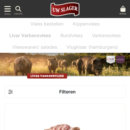
MAND
ZOEKEN
MENU
Vlees bestellen
Kippenvlees
Livar Varkensvlees
Rundvlees
Varkensvlees
Vleeswaren/ salades
Vlugklaar (hamburgers)
Filteren