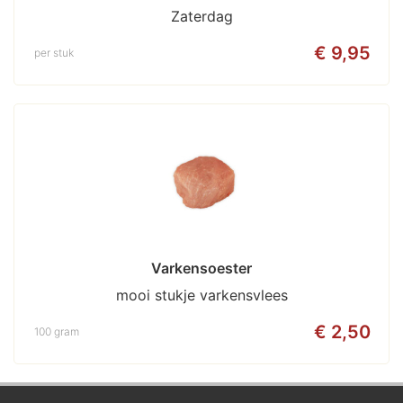
Zaterdag
€ 9,95
per stuk
Varkensoester
mooi stukje varkensvlees
€ 2,50
100 gram