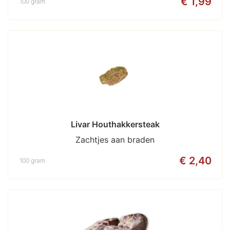
€ 1,99
100 gram
Livar Houthakkersteak
Zachtjes aan braden
€ 2,40
100 gram